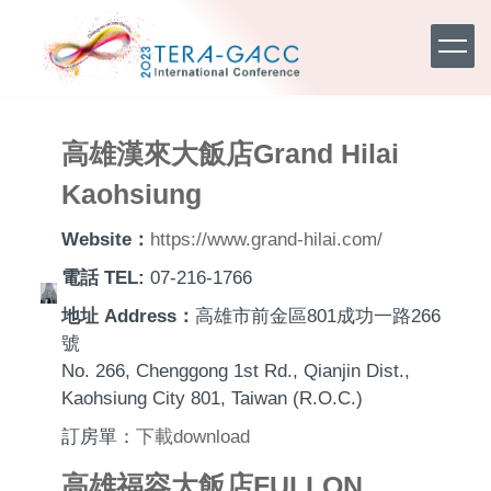
Jump
to
the
main
content
block
高雄漢來大飯店Grand Hilai
Kaohsiung
Website：
https://www.grand-hilai.com/
電話 TEL:
07-216-1766
地址 Address：
高雄市前金區801成功一路266
號
No. 266, Chenggong 1st Rd., Qianjin Dist.,
Kaohsiung City 801, Taiwan (R.O.C.)
訂房單：
下載
download
高雄福容大飯店FULLON