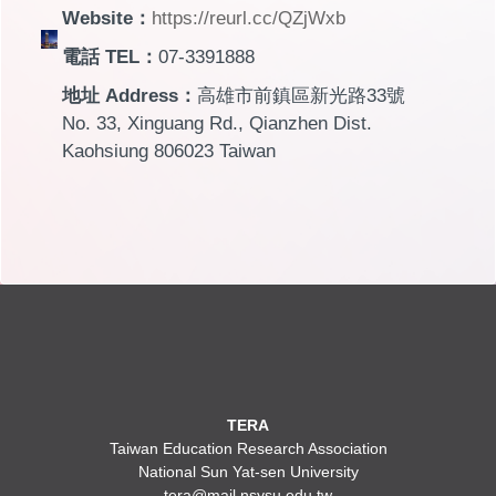
Website：
https://reurl.cc/QZjWxb
電話 TEL：
07-3391888
地址 Address：
高雄市前鎮區新光路33號
No. 33, Xinguang Rd., Qianzhen Dist.
Kaohsiung 806023 Taiwan
TERA
Taiwan Education Research Association
National Sun Yat-sen University
tera@mail.nsysu.edu.tw