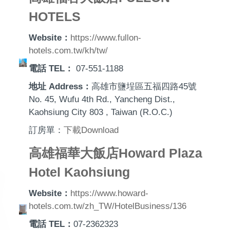
HOTELS
Website：
https://www.fullon-
hotels.com.tw/kh/tw/
電話 TEL：
07-551-1188
地址 Address：
高雄市鹽埕區五福四路45號
No. 45, Wufu 4th Rd., Yancheng Dist.,
Kaohsiung City 803 , Taiwan (R.O.C.)
訂房單：
下載
Download
高雄福華大飯店Howard Plaza
Hotel Kaohsiung
Website：
https://www.howard-
hotels.com.tw/zh_TW/HotelBusiness/136
電話 TEL：
07-2362323