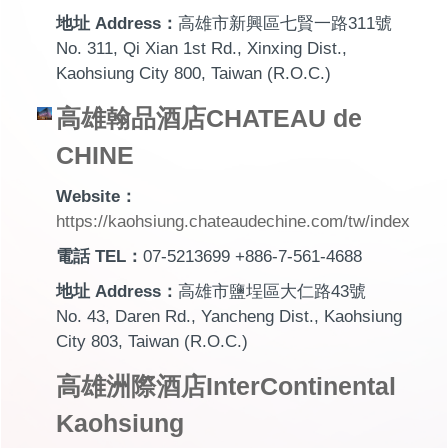
地址 Address：
高雄市新興區七賢一路311號
No. 311, Qi Xian 1st Rd., Xinxing Dist.,
Kaohsiung City 800, Taiwan (R.O.C.)
高雄翰品酒店CHATEAU de
CHINE
Website：
https://kaohsiung.chateaudechine.com/tw/index
電話 TEL：
07-5213699 +886-7-561-4688
地址 Address：
高雄市鹽埕區大仁路43號
No. 43, Daren Rd., Yancheng Dist., Kaohsiung
City 803, Taiwan (R.O.C.)
高雄洲際酒店InterContinental
Kaohsiung